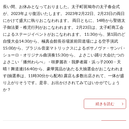
長い間、お休みとなっておりました。太子町斑鳩寺の太子春会式
が、2023年より復活いたします。 2023年2月22日、2月23日の両日
にかけて盛大に執りおこなわれます。 両日ともに、14時から聖徳太
子御法要・稚児行列がおこなわれます。 2月23日は、太子町商工会
によるステージイベントがおこなわれます。 11:30から、第1回のど
自慢大会14:30から、極真会館長谷場派前田道場による空手演武
15:00から、ブラジル音楽マトリックスによるボサノヴァ・サンバ・
ショーロ・オリジナル曲演奏15:30から、 よさこい踊り大会(たつの
よさこい「播州わらべ」・咲夢麗衣・我夢者羅・浜っ子2000・天
晴！舞道連)16:40から、豪華賞品があたる大抽選会がおこなわれま
す(抽選券は、11時30分から配布) 露店も多数出店されて、一体が盛
り上がりそうです。是非、お出かけされてみてはいかがでしょう
か？
続きを読む