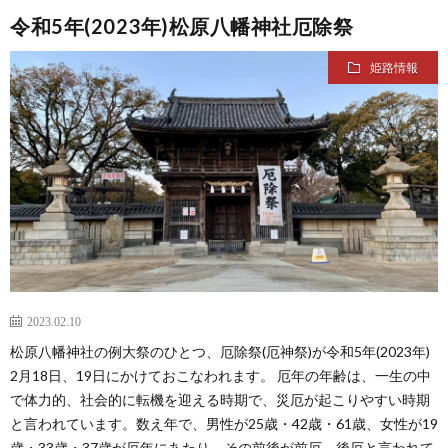
令和5年(2023年)松原八幡神社厄除祭
姫路情報
2023.02.10
松原八幡神社の例大祭のひとつ、厄除祭(厄神祭)が令和5年(2023年)
2月18日、19日にかけておこなわれます。 厄年の年齢は、一生の中
で体力的、社会的に転機を迎える時期で、災厄が起こりやすい時期
と言われています。数え年で、男性が25歳・42歳・61歳、女性が19
歳・33歳・37歳が厄年にあたり、その前後が前厄、後厄と言われて