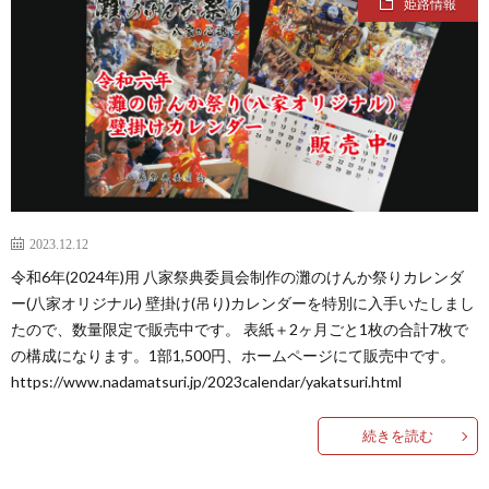
姫路情報
VISI
STAF
COM
PROF
2023.12.12
令和6年(2024年)用 八家祭典委員会制作の灘のけんか祭りカレンダ
ー(八家オリジナル) 壁掛け(吊り)カレンダーを特別に入手いたしまし
たので、数量限定で販売中です。 表紙＋2ヶ月ごと1枚の合計7枚で
の構成になります。1部1,500円、ホームページにて販売中です。
https://www.nadamatsuri.jp/2023calendar/yakatsuri.html
続きを読む