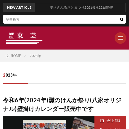
NEW ARTICLE
夢さきふるさとまつり2026 8月22日開催
2023年
HOME
ホ
2023年
ー
ブ
令和6年(2024年)灘のけんか祭り(八家オリジ
ム
ロ
WOR
ナル)壁掛けカレンダー販売中です
グ
OUR
会社情報