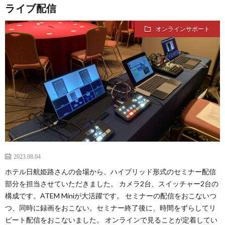
ライブ配信
オンラインサポート
2023.08.04
ホテル日航姫路さんの会場から、ハイブリッド形式のセミナー配信
部分を担当させていただきました。 カメラ2台、スイッチャー2台の
構成です。ATEM Miniが大活躍です。 セミナーの配信をおこないつ
つ、同時に録画をおこない。セミナー終了後に、時間をずらしてリ
ピート配信をおこないました。 オンラインで見ることが定着してい