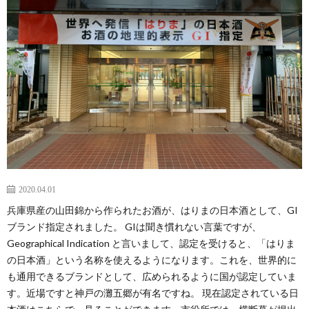
VISI
STAF
COM
PROF
2020.04.01
兵庫県産の山田錦から作られたお酒が、はりまの日本酒として、GI
ブランド指定されました。 GIは聞き慣れない言葉ですが、
Geographical Indication と言いまして、認定を受けると、「はりま
の日本酒」という名称を使えるようになります。これを、世界的に
も通用できるブランドとして、広められるように国が認定していま
す。近場ですと神戸の灘五郷が有名ですね。 現在認定されている日