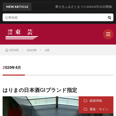
NEW ARTICLE
夢さきふるさとまつり2026 8月22日開催
2020年
4月
HOME
ホ
2020年4月
ー
ブ
はりまの日本酒GIブランド指定
ム
ロ
WOR
姫路情報
グ
OUR
看板・サイン