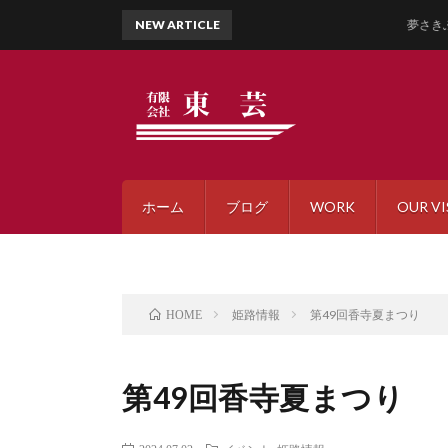
NEW ARTICLE
夢さきふるさとまつり2
ホーム
ブログ
WORK
OUR VI
姫路情報
第49回香寺夏まつり
HOME
第49回香寺夏まつり