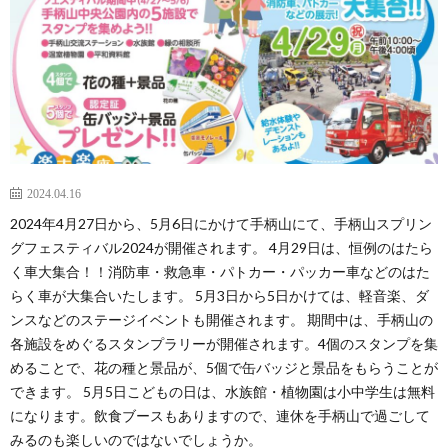
VISI
STAF
COM
PROF
2024.04.16
2024年4月27日から、5月6日にかけて手柄山にて、手柄山スプリン
グフェスティバル2024が開催されます。 4月29日は、恒例のはたら
く車大集合！！消防車・救急車・パトカー・パッカー車などのはた
らく車が大集合いたします。 5月3日から5日かけては、軽音楽、ダ
ンスなどのステージイベントも開催されます。 期間中は、手柄山の
各施設をめぐるスタンプラリーが開催されます。4個のスタンプを集
めることで、花の種と景品が、5個で缶バッジと景品をもらうことが
できます。 5月5日こどもの日は、水族館・植物園は小中学生は無料
になります。飲食ブースもありますので、連休を手柄山で過ごして
みるのも楽しいのではないでしょうか。