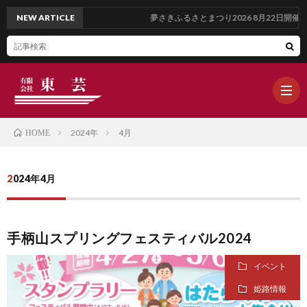
NEW ARTICLE
夢さきふるさとまつり2026 8月22日開催
2024年
4月
HOME
ホ
2024年4月
ー
ブ
手柄山スプリングフェスティバル2024
ム
ロ
WOR
イベント
グ
OUR
姫路情報