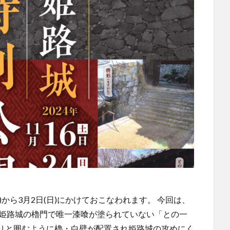
土)から3月2日(日)にかけておこなわれます。 今回は、
 姫路城の櫓門で唯一漆喰が塗られていない「との一
りと囲むように櫓・白壁が配置され姫路城の攻めにく