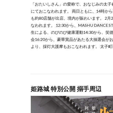
「おたいしさん」の愛称で、おなじみの太子春
にておこなわれます。 両日ともに、14時か
も約80店舗が出店、境内が賑わいます。 2
なわれます。 12:30から、MASHU DANCE
生による、のびのび健康運動14:30から、笑德
会16:20から、豪華賞品があたる大抽選会がおこ
より、採灯大護摩もおこなわれます。 太子
姫路城 特別公開 搦手周辺