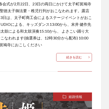
会式が2月22日、23日の両日にかけて太子町斑鳩寺
ら聖徳太子御法要・稚児行列がおこなわれます。露店
月23日は、太子町商工会によるステージイベントがおこ
 STUDIOによる、キッズダンス13:00から、末井 健作先
太鼓による和太鼓演奏15:10から、 よさこい踊り大
なわれます(抽選券は、12時30分から配布) 10:00
町斑鳩寺におこしください
続きを読む
姫路情報