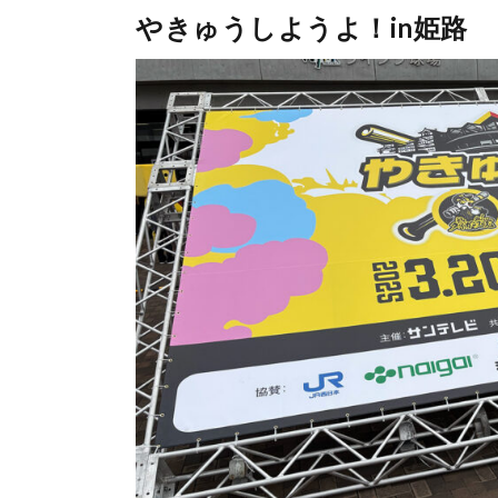
やきゅうしようよ！in姫路