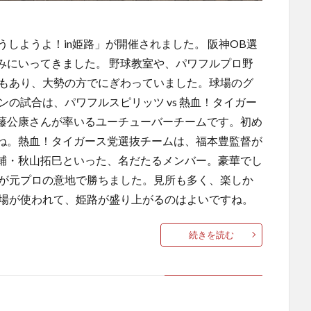
ゅうしようよ！in姫路」が開催されました。 阪神OB選
みにいってきました。 野球教室や、パワフルプロ野
ツもあり、大勢の方でにぎわっていました。球場のグ
の試合は、パワフルスピリッツ vs 熱血！タイガー
藤公康さんが率いるユーチューバーチームです。初め
ね。熱血！タイガース党選抜チームは、福本豊監督が
輔・秋山拓巳​といった、名だたるメンバー。豪華でし
ムが元プロの意地で勝ちました。見所も多く、楽しか
球場が使われて、姫路が盛り上がるのはよいですね。
続きを読む