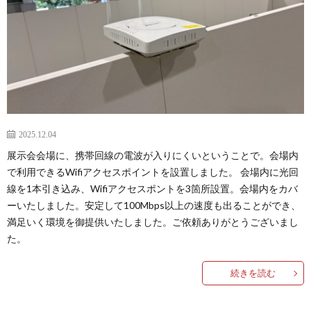
VISI
STAF
COM
PROF
2025.12.04
展示会会場に、携帯回線の電波が入りにくいということで。会場内
で利用できるWifiアクセスポイントを設置しました。 会場内に光回
線を1本引き込み、Wifiアクセスポントを3箇所設置。会場内をカバ
ーいたしました。安定して100Mbps以上の速度も出ることができ、
満足いく環境を御提供いたしました。ご依頼ありがとうございまし
た。
続きを読む