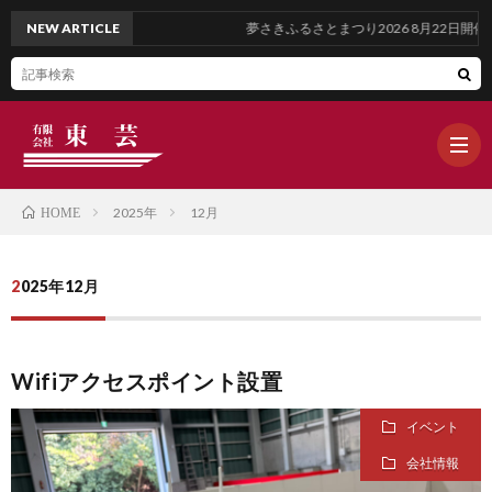
NEW ARTICLE
夢さきふるさとまつり2026 8月22日開催
2025年
12月
HOME
ホ
2025年12月
ー
ブ
Wifiアクセスポイント設置
ム
ロ
WOR
イベント
グ
OUR
会社情報