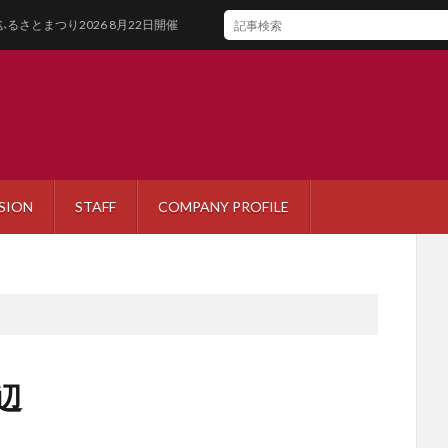
26 8月22日開催
SION
STAFF
COMPANY PROFILE
辺