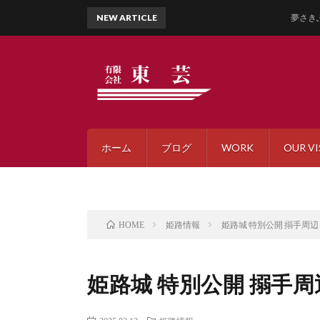
NEW ARTICLE
夢さきふるさとまつり20
ホーム
ブログ
WORK
OUR VI
姫路情報
姫路城 特別公開 搦手周辺
HOME
姫路城 特別公開 搦手周