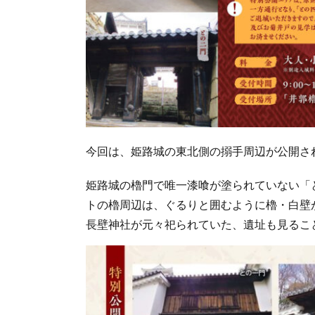
今回は、姫路城の東北側の搦手周辺が公開さ
姫路城の櫓門で唯一漆喰が塗られていない「
トの櫓周辺は、ぐるりと囲むように櫓・白壁
長壁神社が元々祀られていた、遺址も見るこ