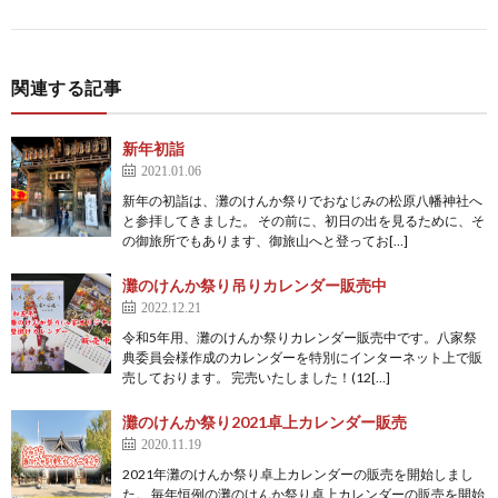
関連する記事
新年初詣
2021.01.06
新年の初詣は、灘のけんか祭りでおなじみの松原八幡神社へ
と参拝してきました。 その前に、初日の出を見るために、そ
の御旅所でもあります、御旅山へと登ってお[…]
灘のけんか祭り吊りカレンダー販売中
2022.12.21
令和5年用、灘のけんか祭りカレンダー販売中です。八家祭
典委員会様作成のカレンダーを特別にインターネット上で販
売しております。 完売いたしました！(12[…]
灘のけんか祭り2021卓上カレンダー販売
2020.11.19
2021年灘のけんか祭り卓上カレンダーの販売を開始しまし
た。 毎年恒例の灘のけんか祭り卓上カレンダーの販売を開始