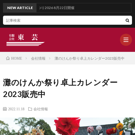
夢さきふるさとまつり2026 8月22日開催
NEW ARTICLE
会社情報
灘のけんか祭り卓上カレンダー2023販売中
HOME
ホ
灘のけんか祭り卓上カレンダー
ー
ブ
2023販売中
ム
ロ
WOR
2022.11.18
会社情報
グ
OUR