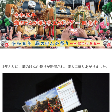
VISI
STAF
COM
PROF
3年ぶりに、灘のけんか祭りが開催され、盛大に盛りあがりました。