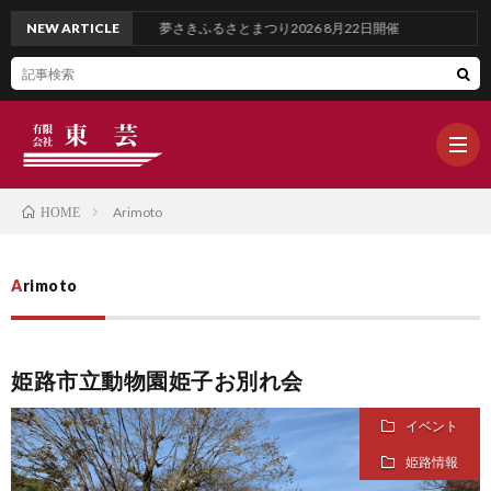
NEW ARTICLE
夢さきふるさとまつり2026 8月22日開催
Arimoto
HOME
ホ
Arimoto
ー
ブ
姫路市立動物園姫子お別れ会
ム
ロ
WOR
イベント
グ
OUR
姫路情報