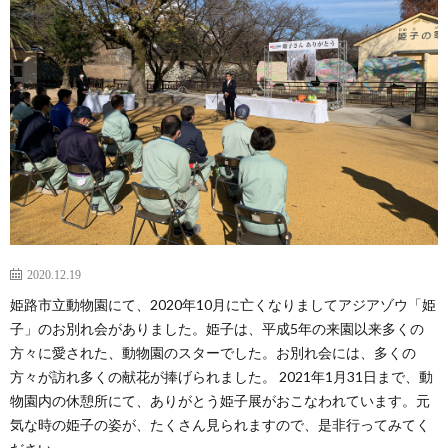
VISI
STAF
COM
PROF
2020.12.19
姫路市立動物園にて、2020年10月に亡くなりましてアジアゾウ「姫
子」のお別れ会がありました。姫子は、平成5年の来園以来多くの
方々に愛された、動物園のスターでした。お別れ会には、多くの
方々が訪れ多くの献花が捧げられました。 2021年1月31日まで、動
物園内の休憩所にて、ありがとう姫子展がおこなわれています。元
気な時の姫子の姿が、たくさん見られますので、是非行ってみてく