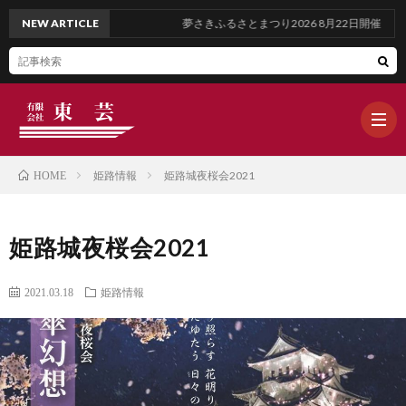
NEW ARTICLE
夢さきふるさとまつり2026 8月22日開催
姫路情報
姫路城夜桜会2021
HOME
ホ
姫路城夜桜会2021
ー
ブ
2021.03.18
姫路情報
ム
ロ
WOR
グ
OUR