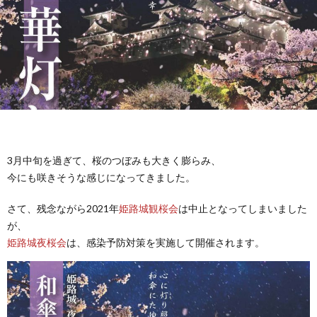
VISI
STAF
COM
PROF
3月中旬を過ぎて、桜のつぼみも大きく膨らみ、
今にも咲きそうな感じになってきました。
さて、残念ながら2021年
姫路城観桜会
は中止となってしまいました
が、
姫路城夜桜会
は、感染予防対策を実施して開催されます。