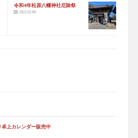
令和4年松原八幡神社厄除祭
2022.02.08
祭り卓上カレンダー販売中